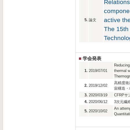
Relations
component
active th
5.
論文
The 15th
Technol
■
学会発表
Reducing 
1.
2019/07/01
thermal w
Thermog
高精度衛
2.
2019/12/02
宙構造・
3.
2020/03/19
CFRP
4.
2020/06/12
3次元繊
An attemp
5.
2020/10/02
Quantita