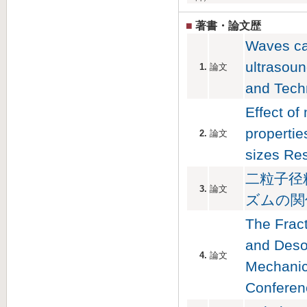
■
著書・論文歴
Waves ca
ultrasoun
1.
論文
and Tec
Effect of
propertie
2.
論文
sizes Re
二粒子径
3.
論文
ズムの関係 
The Frac
and Desor
4.
論文
Mechanic
Confere