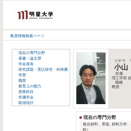
教員情報検索ページ
現在の専門分野
著書・論文歴
コヤマ 
学会発表
小山
研究課題・受託研究・科研費
所属
学歴
理工学部 
職歴
職種
教育上の能力
教授
授業科目
所属学会
取得特許
■
現在の専門分野
複合材料、界面, 材料力学
料）