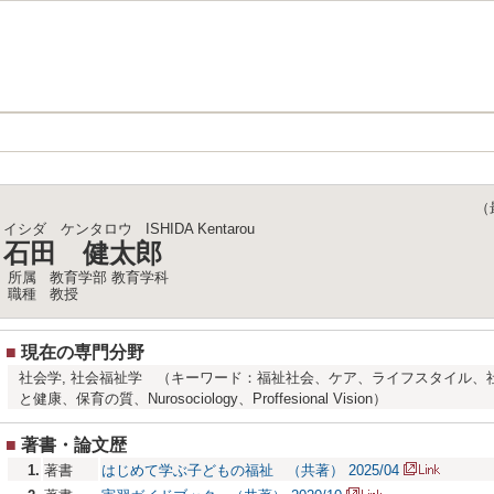
（最終
イシダ ケンタロウ
ISHIDA Kentarou
石田 健太郎
所属
教育学部 教育学科
職種
教授
■
現在の専門分野
社会学, 社会福祉学 （キーワード：福祉社会、ケア、ライフスタイル、
と健康、保育の質、Nurosociology、Proffesional Vision）
■
著書・論文歴
1.
著書
はじめて学ぶ子どもの福祉 （共著） 2025/04