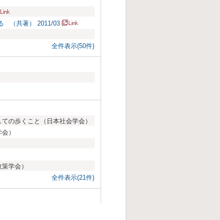
共著） 2011/03
全件表示(50件)
しての歩くこと（日本社会学会）
学会）
政策学会）
全件表示(21件)
資源との連携促進プログラム開
/地域包括ケア/コミュニティソー