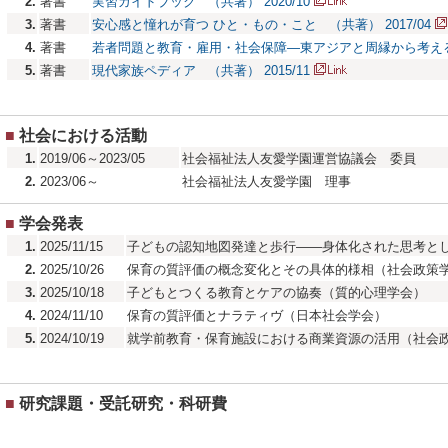
2.
著書
実習ガイドブック （共著） 2020/10
3.
著書
安心感と憧れが育つ ひと・もの・こと （共著） 2017/04
4.
著書
若者問題と教育・雇用・社会保障―東アジアと周縁から考える （
5.
著書
現代家族ペディア （共著） 2015/11
■
社会における活動
1.
2019/06～2023/05
社会福祉法人友愛学園運営協議会 委員
2.
2023/06～
社会福祉法人友愛学園 理事
■
学会発表
1.
2025/11/15
子どもの認知地図発達と歩行――身体化された思考と
2.
2025/10/26
保育の質評価の概念変化とその具体的様相（社会政策
3.
2025/10/18
子どもとつくる教育とケアの協奏（質的心理学会）
4.
2024/11/10
保育の質評価とナラティヴ（日本社会学会）
5.
2024/10/19
就学前教育・保育施設における商業資源の活用（社会
■
研究課題・受託研究・科研費
コミュニティソーシャルワークにおける商業
1.
2016/04～2019/03
発 基盤研究(C) （キーワード：社会福祉関係