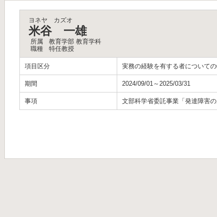
ヨネヤ カズオ
米谷 一雄
所属
教育学部 教育学科
職種
特任教授
項目区分
実務の経験を有する者についての
期間
2024/09/01～2025/03/31
事項
文部科学省委託事業「発達障害の