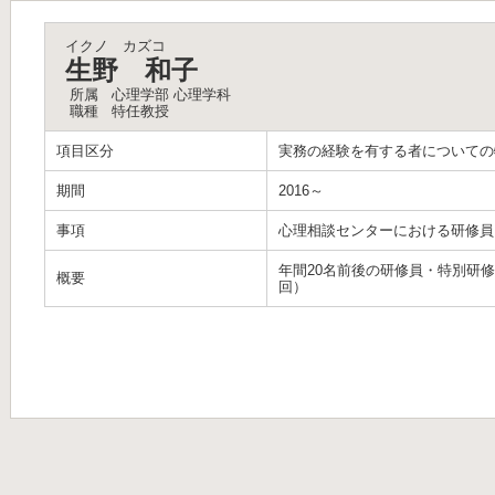
イクノ カズコ
生野 和子
所属
心理学部 心理学科
職種
特任教授
項目区分
実務の経験を有する者についての
期間
2016～
事項
心理相談センターにおける研修員
年間20名前後の研修員・特別研
概要
回）