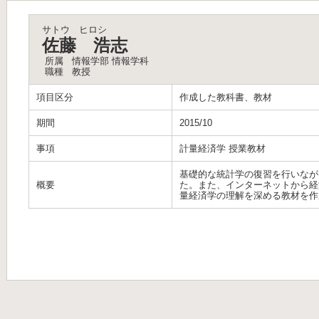
サトウ ヒロシ
佐藤 浩志
所属
情報学部 情報学科
職種
教授
項目区分
作成した教科書、教材
期間
2015/10
事項
計量経済学 授業教材
基礎的な統計学の復習を行いなが
概要
た。また、インターネットから経済統
量経済学の理解を深める教材を作