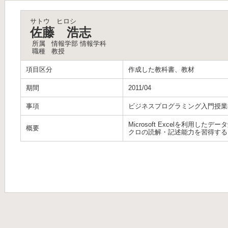
サトウ ヒロシ
佐藤 浩志
所属
情報学部 情報学科
職種
教授
項目区分
作成した教科書、教材
期間
2011/04
事項
ビジネスプログラミング入門授業
Microsoft Excelを利用した
概要
クロの読解・記述能力を習得する