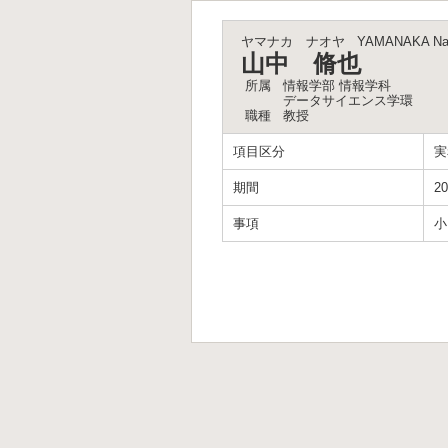
ヤマナカ ナオヤ
YAMANAKA Na
山中 脩也
所属
情報学部 情報学科
データサイエンス学環
職種
教授
項目区分
実
期間
20
事項
小