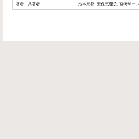
著者・共著者
池本奈都,
安保恵理子
, 宮崎球一,