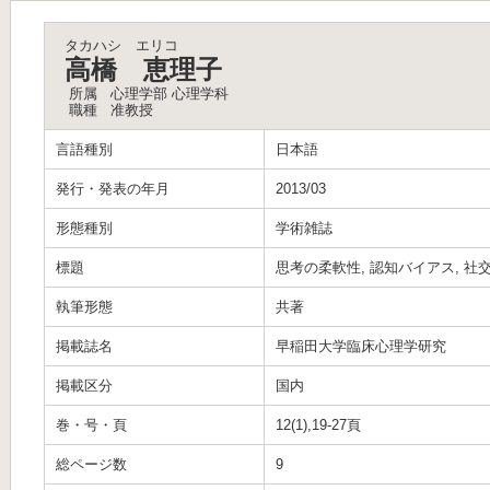
タカハシ エリコ
高橋 恵理子
所属
心理学部 心理学科
職種
准教授
言語種別
日本語
発行・発表の年月
2013/03
形態種別
学術雑誌
標題
思考の柔軟性, 認知バイアス, 
執筆形態
共著
掲載誌名
早稲田大学臨床心理学研究
掲載区分
国内
巻・号・頁
12(1),19-27頁
総ページ数
9