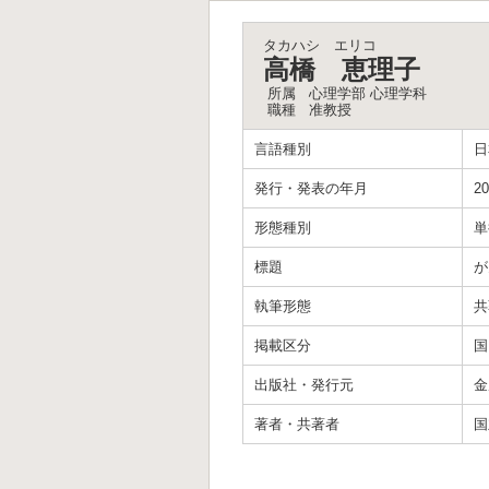
タカハシ エリコ
高橋 恵理子
所属
心理学部 心理学科
職種
准教授
言語種別
日
発行・発表の年月
20
形態種別
単
標題
が
執筆形態
共
掲載区分
国
出版社・発行元
金
著者・共著者
国