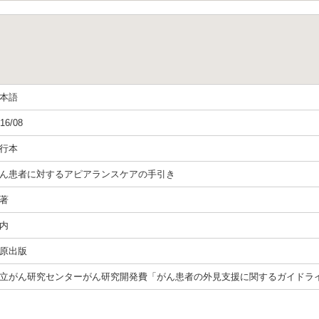
本語
16/08
行本
ん患者に対するアピアランスケアの手引き
著
内
原出版
立がん研究センターがん研究開発費「がん患者の外見支援に関するガイドラ