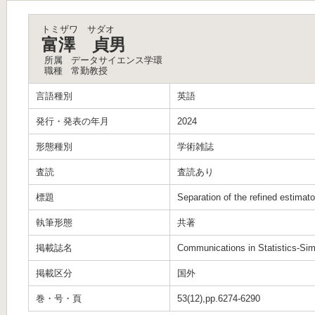
トミザワ サダオ
富澤 貞男
所属
データサイエンス学環
職種
常勤教授
言語種別
英語
発行・発表の年月
2024
形態種別
学術雑誌
査読
査読あり
標題
Separation of the refined estimat
執筆形態
共著
掲載誌名
Communications in Statistics-Si
掲載区分
国外
巻・号・頁
53(12),pp.6274-6290