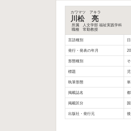
カワマツ アキラ
川松 亮
所属
人文学部 福祉実践学科
職種
常勤教授
言語種別
日
発行・発表の年月
20
形態種別
そ
標題
児
執筆形態
単
掲載誌名
都
掲載区分
国
出版社・発行元
後