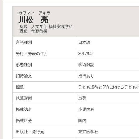
カワマツ アキラ
川松 亮
所属
人文学部 福祉実践学科
職種
常勤教授
言語種別
日本語
発行・発表の年月
2017/05
形態種別
学術雑誌
招待論文
招待あり
標題
子ども虐待とDVにおける子ども
執筆形態
単著
掲載誌名
小児内科
掲載区分
国内
出版社・発行元
東京医学社