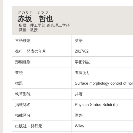
アカサカ テツヤ
赤坂 哲也
所属
理工学部 総合理工学科
職種
教授
言語種別
英語
発行・発表の年月
2017/02
形態種別
学術雑誌
査読
査読あり
標題
Surface morphology control of non
執筆形態
共著
掲載誌名
Physica Status Solidi (b)
掲載区分
国外
出版社・発行元
Wiley