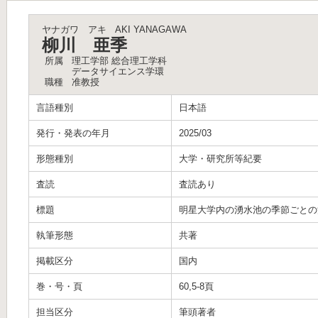
ヤナガワ アキ
AKI YANAGAWA
柳川 亜季
所属
理工学部 総合理工学科
データサイエンス学環
職種
准教授
言語種別
日本語
発行・発表の年月
2025/03
形態種別
大学・研究所等紀要
査読
査読あり
標題
明星大学内の湧水池の季節ごとの
執筆形態
共著
掲載区分
国内
巻・号・頁
60,5-8頁
担当区分
筆頭著者