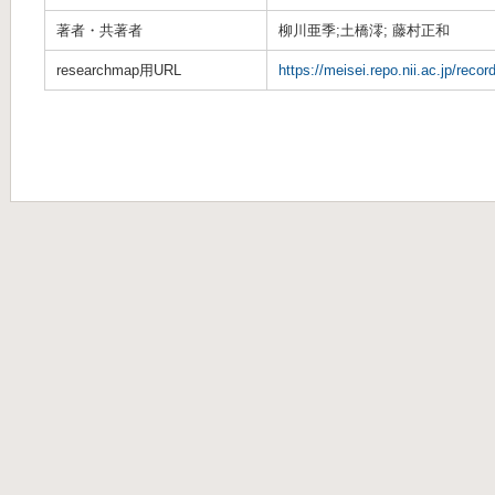
著者・共著者
柳川亜季;土橋澪; 藤村正和
researchmap用URL
https://meisei.repo.nii.ac.jp/reco