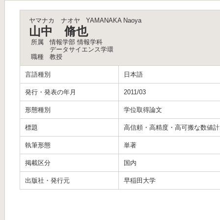
ヤマナカ ナオヤ
YAMANAKA Naoya
山中 脩也
所属
情報学部 情報学科
データサイエンス学環
職種
教授
言語種別
日本語
発行・発表の年月
2011/03
形態種別
学位取得論文
標題
高信頼・高精度・高可搬な数値計
執筆形態
単著
掲載区分
国内
出版社・発行元
早稲田大学