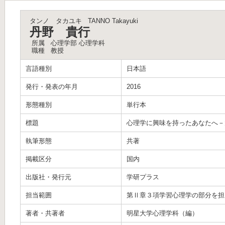
タンノ タカユキ
TANNO Takayuki
丹野 貴行
所属
心理学部 心理学科
職種
教授
言語種別
日本語
発行・発表の年月
2016
形態種別
単行本
標題
心理学に興味を持ったあなたへ－
執筆形態
共著
掲載区分
国内
出版社・発行元
学研プラス
担当範囲
第Ⅱ章３項学習心理学の部分を担当（p
著者・共著者
明星大学心理学科（編）