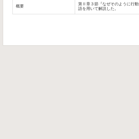
第Ⅱ章３節『なぜそのように行動
概要
語を用いて解説した。