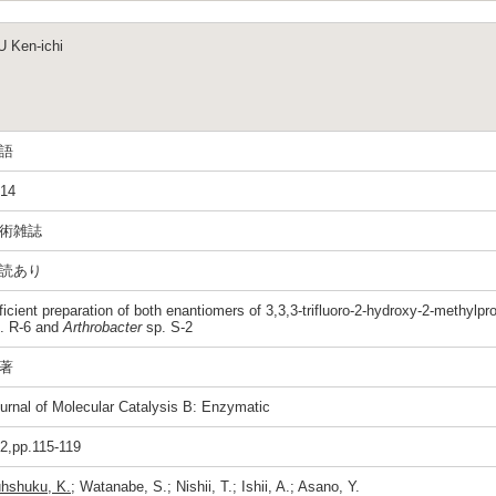
Ken-ichi
語
14
術雑誌
読あり
ficient preparation of both enantiomers of 3,3,3-trifluoro-2-hydroxy-2-methylp
. R-6 and
Arthrobacter
sp. S-2
著
urnal of Molecular Catalysis B: Enzymatic
2,pp.115-119
hshuku, K.
; Watanabe, S.; Nishii, T.; Ishii, A.; Asano, Y.