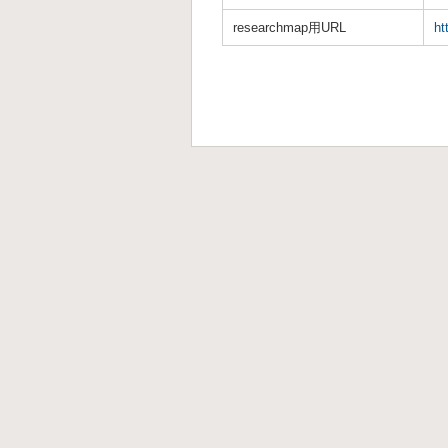
researchmap用URL
ht