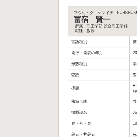
フウシュク ケンイチ
FUHSHUKU 
冨宿 賢一
所属
理工学部 総合理工学科
職種
教授
言語種別
英
発行・発表の年月
20
形態種別
学
査読
査
Ef
標題
sp
執筆形態
共
掲載誌名
Jo
巻・号・頁
10
著者・共著者
Fu