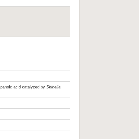
ropanoic acid catalyzed by
Shinella