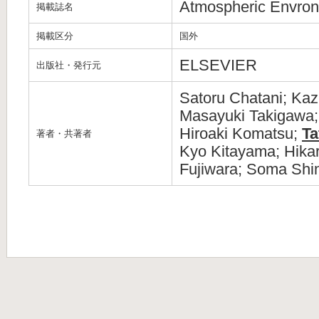
Atmospheric Envro
掲載誌名
掲載区分
国外
ELSEVIER
出版社・発行元
Satoru Chatani; Kaz
Masayuki Takigawa;
Hiroaki Komatsu;
Ta
著者・共著者
Kyo Kitayama; Hikar
Fujiwara; Soma Shin