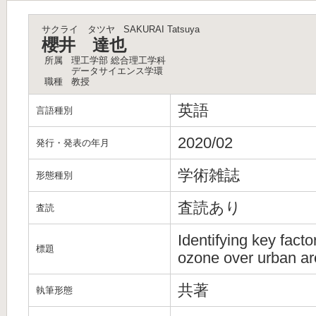
サクライ タツヤ
SAKURAI Tatsuya
櫻井 達也
所属
理工学部 総合理工学科
データサイエンス学環
職種
教授
英語
言語種別
2020/02
発行・発表の年月
学術雑誌
形態種別
査読あり
査読
Identifying key fact
標題
ozone over urban ar
共著
執筆形態