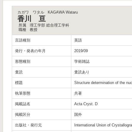
カガワ ワタル
KAGAWA Wataru
香川 亘
所属
理工学部 総合理工学科
職種
教授
言語種別
英語
発行・発表の年月
2019/09
形態種別
学術雑誌
査読
査読あり
標題
Structure determination of the n
執筆形態
共著
掲載誌名
Acta Cryst. D
掲載区分
国外
出版社・発行元
International Union of Crystallogr