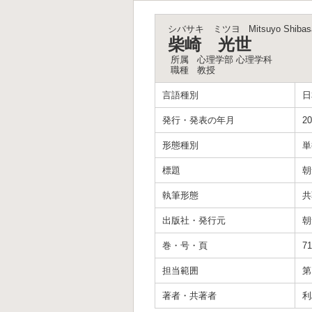
シバサキ ミツヨ
Mitsuyo Shibas
柴崎 光世
所属
心理学部 心理学科
職種
教授
言語種別
日
発行・発表の年月
20
形態種別
単
標題
朝
執筆形態
共
出版社・発行元
朝
巻・号・頁
7
担当範囲
第
著者・共著者
利