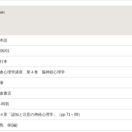
aki
本語
06/01
行本
倉心理学講座 第４巻 脳神経心理学
著
倉書店
1-89頁
４章「認知と注意の神経心理学」（pp.71～89）
島 保(編)