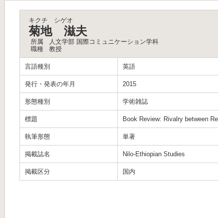
キクチ シゲオ
菊地 滋夫
所属
人文学部 国際コミュニケーション学科
職種
教授
言語種別
英語
発行・発表の年月
2015
形態種別
学術雑誌
標題
Book Review: Rivalry between Rel
執筆形態
単著
掲載誌名
Nilo-Ethiopian Studies
掲載区分
国内