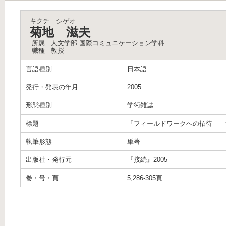
キクチ シゲオ
菊地 滋夫
所属
人文学部 国際コミュニケーション学科
職種
教授
言語種別
日本語
発行・発表の年月
2005
形態種別
学術雑誌
標題
「フィールドワークへの招待——
執筆形態
単著
出版社・発行元
『接続』2005
巻・号・頁
5,286-305頁