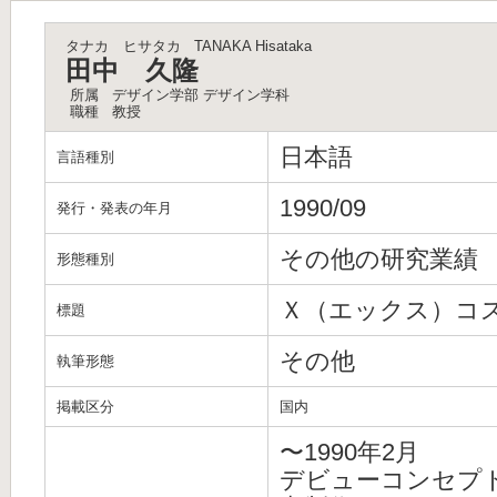
タナカ ヒサタカ
TANAKA Hisataka
田中 久隆
所属
デザイン学部 デザイン学科
職種
教授
日本語
言語種別
1990/09
発行・発表の年月
その他の研究業績
形態種別
Ｘ（エックス）コ
標題
その他
執筆形態
掲載区分
国内
〜1990年2月
デビューコンセプ