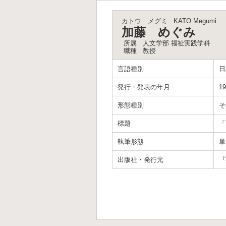
カトウ メグミ
KATO Megumi
加藤 めぐみ
所属
人文学部 福祉実践学科
職種
教授
言語種別
日
発行・発表の年月
19
形態種別
そ
標題
「
執筆形態
単
出版社・発行元
『