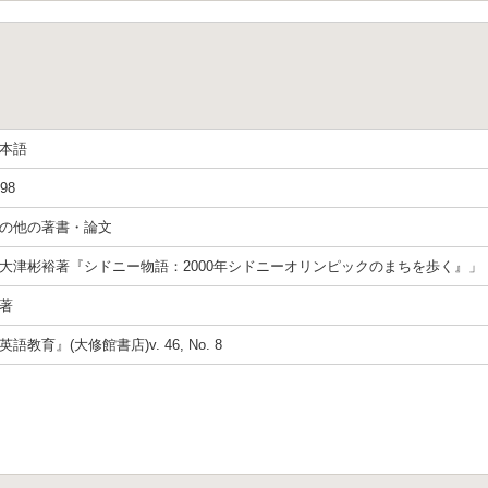
本語
98
の他の著書・論文
大津彬裕著『シドニー物語：2000年シドニーオリンピックのまちを歩く』」
著
英語教育』(大修館書店)v. 46, No. 8