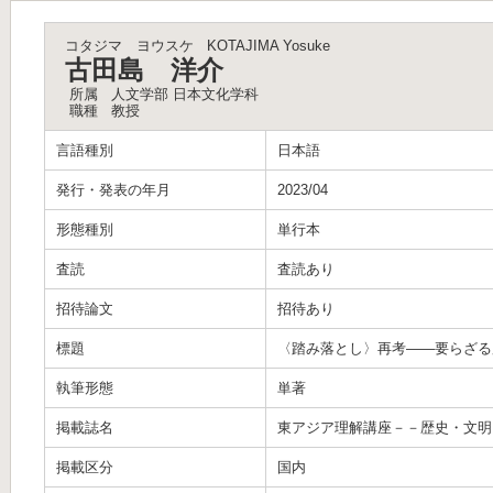
コタジマ ヨウスケ
KOTAJIMA Yosuke
古田島 洋介
所属
人文学部 日本文化学科
職種
教授
言語種別
日本語
発行・発表の年月
2023/04
形態種別
単行本
査読
査読あり
招待論文
招待あり
標題
〈踏み落とし〉再考――要らざる
執筆形態
単著
掲載誌名
東アジア理解講座－－歴史・文明
掲載区分
国内