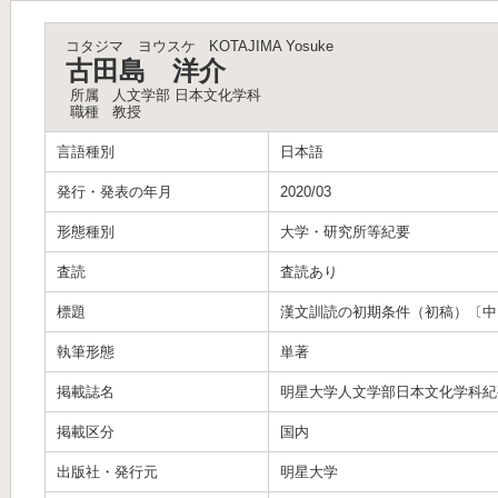
コタジマ ヨウスケ
KOTAJIMA Yosuke
古田島 洋介
所属
人文学部 日本文化学科
職種
教授
言語種別
日本語
発行・発表の年月
2020/03
形態種別
大学・研究所等紀要
査読
査読あり
標題
漢文訓読の初期条件（初稿）〔中〕-
執筆形態
単著
掲載誌名
明星大学人文学部日本文化学科紀
掲載区分
国内
出版社・発行元
明星大学