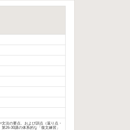
や文法の要点、および訓点（返り点・
26-30講の体系的な「復文練習」