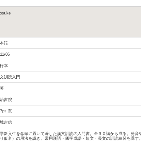
osuke
本語
11/06
行本
文訓読入門
著
治書院
47ps.頁
城吉信
学新入生を念頭に置いて著した漢文訓読の入門書。全３０講から成る。発音
り仮名）の用法を説き、常用漢語・四字成語・短文・長文の訓読練習を課す。第