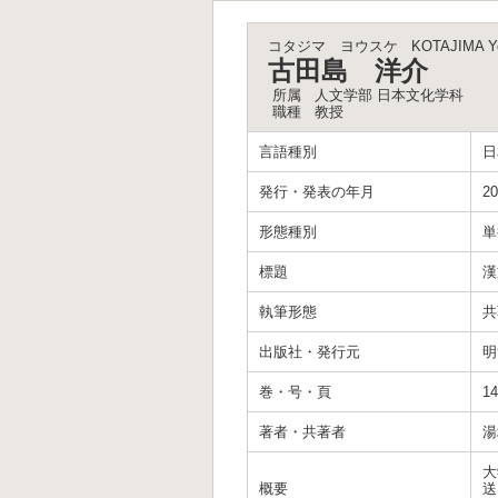
コタジマ ヨウスケ
KOTAJIMA Y
古田島 洋介
所属
人文学部 日本文化学科
職種
教授
言語種別
日
発行・発表の年月
20
形態種別
単
標題
漢
執筆形態
共
出版社・発行元
明
巻・号・頁
1
著者・共著者
湯
大
概要
送