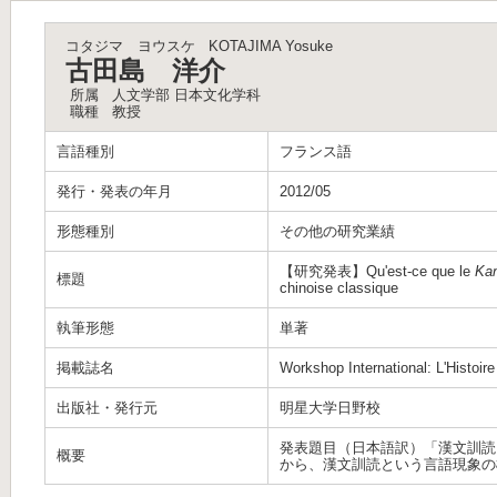
コタジマ ヨウスケ
KOTAJIMA Yosuke
古田島 洋介
所属
人文学部 日本文化学科
職種
教授
言語種別
フランス語
発行・発表の年月
2012/05
形態種別
その他の研究業績
【研究発表】Qu'est-ce que le
Kan
標題
chinoise classique
執筆形態
単著
掲載誌名
Workshop International: L'Histoire 
出版社・発行元
明星大学日野校
発表題目（日本語訳）「漢文訓読
概要
から、漢文訓読という言語現象の