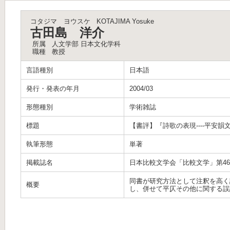
コタジマ ヨウスケ
KOTAJIMA Yosuke
古田島 洋介
所属
人文学部 日本文化学科
職種
教授
言語種別
日本語
発行・発表の年月
2004/03
形態種別
学術雑誌
標題
【書評】『詩歌の表現----平安
執筆形態
単著
掲載誌名
日本比較文学会「比較文学」第4
同書が研究方法として注釈を高く
概要
し、併せて平仄その他に関する誤