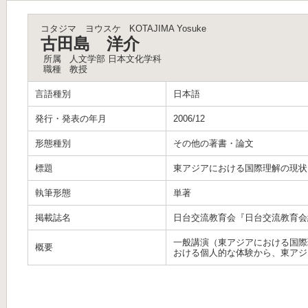
コタジマ ヨウスケ
KOTAJIMA Yosuke
古田島 洋介
所属
人文学部 日本文化学科
職種
教授
言語種別
日本語
発行・発表の年月
2006/12
形態種別
その他の著書・論文
標題
東アジアにおける国際理解の現状
執筆形態
単著
掲載誌名
日台交流教育会『日台交流教育会
一般講演（東アジアにおける国際
概要
おける個人的な体験から、東アジ