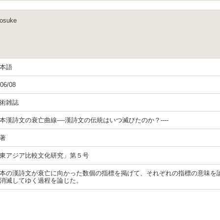
osuke
本語
06/08
術雑誌
本漢詩文の衰亡曲線----漢詩文の伝統はいつ滅びたのか？----
著
東アジア比較文化研究」第５号
本の漢詩文が衰亡に向かった数個の指標を掲げて、それぞれの指標の意味を
消滅してゆく過程を論じた。