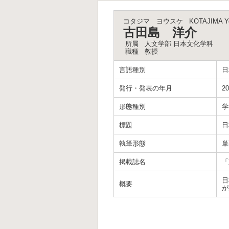
コタジマ ヨウスケ
KOTAJIMA Y
古田島 洋介
所属
人文学部 日本文化学科
職種
教授
言語種別
日
発行・発表の年月
20
形態種別
学
標題
日
執筆形態
単
掲載誌名
「
日
概要
が