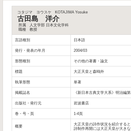
コタジマ ヨウスケ
KOTAJIMA Yosuke
古田島 洋介
所属
人文学部 日本文化学科
職種
教授
言語種別
日本語
発行・発表の年月
2004/03
形態種別
その他の著書・論文
標題
大正天皇と森鴎外
執筆形態
単著
掲載誌名
《新日本古典文学大系》明治編第
出版社・発行元
岩波書店
巻・号・頁
1-4頁
大正天皇の詩作状況を紹介すると
概要
詩制作再開には大正天皇が大きな