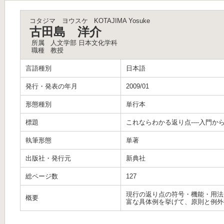
コタジマ ヨウスケ
KOTAJIMA Yosuke
古田島 洋介
所属
人文学部 日本文化学科
職種
教授
言語種別
日本語
発行・発表の年月
2009/01
形態種別
単行本
標題
これならわかる返り点----入門から応
執筆形態
単著
出版社・発行元
新典社
総ページ数
127
現行の返り点の符号・機能・用法
概要
富な具体例を挙げて、原則と例外