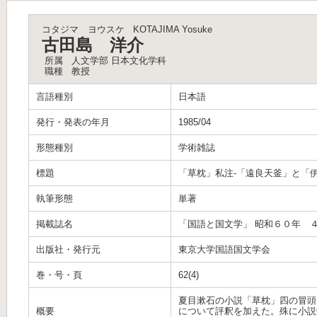
コタジマ ヨウスケ
KOTAJIMA Yosuke
古田島 洋介
所属
人文学部 日本文化学科
職種
教授
言語種別
日本語
発行・発表の年月
1985/04
形態種別
学術雑誌
標題
「草枕」私注-「遠良天釜」と「
執筆形態
単著
掲載誌名
「国語と国文学」 昭和６０年 
出版社・発行元
東京大学国語国文学会
巻・号・頁
62(4)
夏目漱石の小説「草枕」四の冒頭
概要
について評釈を加えた。殊に小説